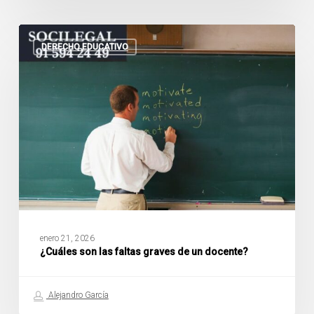
¿Cuáles
son
DERECHO EDUCATIVO
las
faltas
graves
de
un
docente?
enero 21, 2026
¿Cuáles son las faltas graves de un docente?
Alejandro García