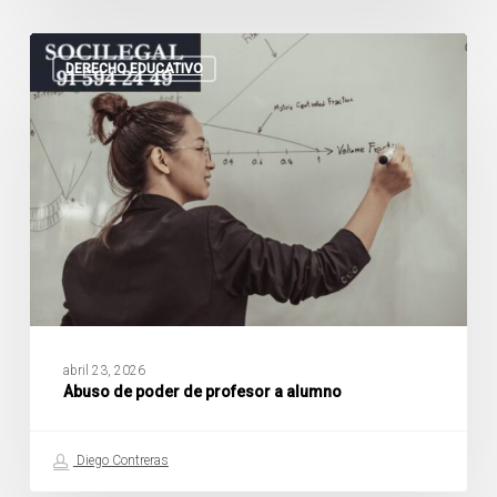
Abuso
de
DERECHO EDUCATIVO
poder
de
profesor
a
alumno
abril 23, 2026
Abuso de poder de profesor a alumno
Diego Contreras