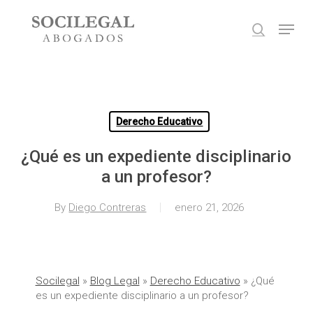
Skip
Menu
to
search
main
Close
content
Menu
Derecho Educativo
¿Qué es un expediente disciplinario
a un profesor?
By
Diego Contreras
enero 21, 2026
Socilegal
»
Blog Legal
»
Derecho Educativo
»
¿Qué
es un expediente disciplinario a un profesor?