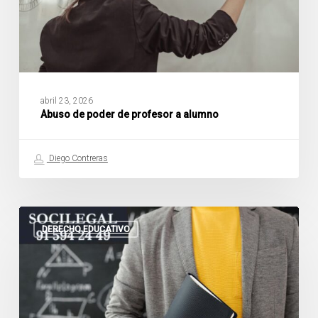
abril 23, 2026
Abuso de poder de profesor a alumno
Diego Contreras
¿Qué
es
DERECHO EDUCATIVO
un
expediente
disciplinario
a
un
profesor?