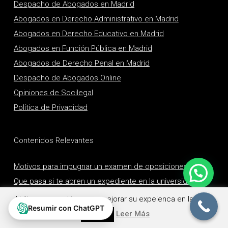
Despacho de Abogados en Madrid
Abogados en Derecho Administrativo en Madrid
Abogados en Derecho Educativo en Madrid
Abogados en Función Pública en Madrid
Abogados de Derecho Penal en Madrid
Despacho de Abogados Online
Opiniones de Socilegal
Política de Privacidad
Contenidos Relevantes
Motivos para impugnar un examen de oposiciones
Que pasa si te abren un expediente en la universidad
Régimen incompatibilidades profesores universitarios
Utilizamos cookies para mejorar su expeienca en la web.
Resumir con ChatGPT
Leer Más
Aceptar