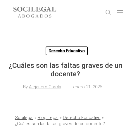
Skip
Menu
to
search
main
Close
content
Menu
Derecho Educativo
¿Cuáles son las faltas graves de un
docente?
By
Alejandro García
enero 21, 2026
Socilegal
»
Blog Legal
»
Derecho Educativo
»
¿Cuáles son las faltas graves de un docente?