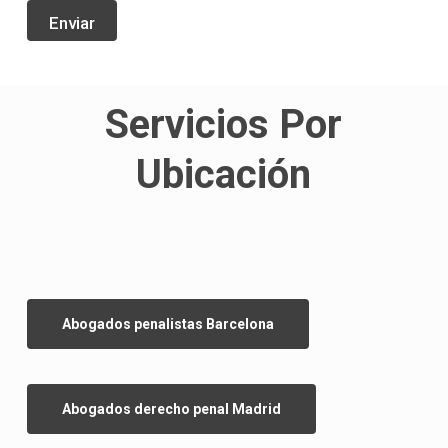
o
Enviar
c
o
m
p
Servicios Por
l
e
t
Ubicación
o
Abogados penalistas Barcelona
Abogados derecho penal Madrid