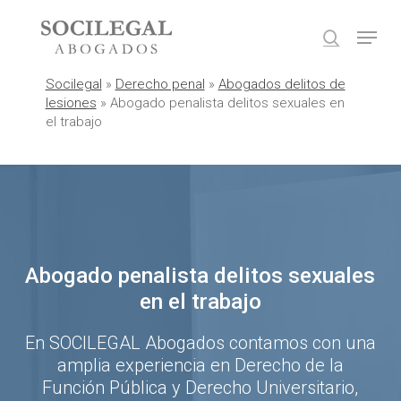
Skip
Menu
to
search
main
content
Socilegal
»
Derecho penal
»
Abogados delitos de
lesiones
»
Abogado penalista delitos sexuales en
el trabajo
Abogado penalista delitos sexuales
en el trabajo
En SOCILEGAL Abogados contamos con una
amplia experiencia en Derecho de la
Función Pública y Derecho Universitario,