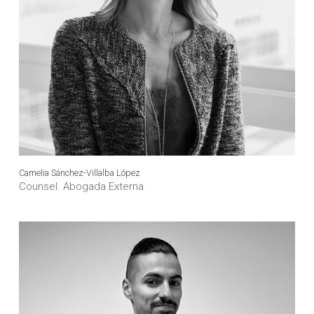
la naturaleza de los hechos investigados.
Estamos preparados para ofrecer una
defensa
integral
en cualquier fase del procedimiento,
protegiendo la imagen y los derechos de nuestros
clientes con absoluta responsabilidad.
Camelia Sánchez-Villalba López
Counsel. Abogada Externa