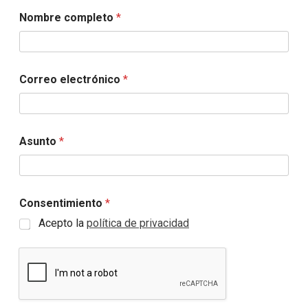
C
Nombre completo
*
o
n
s
e
n
Correo electrónico
*
t
i
m
i
e
Asunto
*
n
t
o
e
l
Consentimiento
*
e
Acepto la
política de privacidad
c
t
r
ó
n
i
c