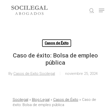
Skip
Menu
to
search
main
Close
content
Menu
Casos de Éxito
Caso de éxito: Bolsa de empleo
pública
By
Casos de Exito Socilegal
noviembre 25, 2024
Socilegal
»
Blog Legal
»
Casos de Éxito
»
Caso de
éxito: Bolsa de empleo pública