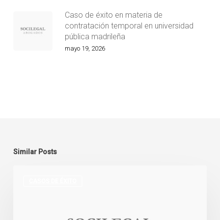
Caso de éxito en materia de
contratación temporal en universidad
pública madrileña
mayo 19, 2026
Similar Posts
Estimada
demanda
CASOS DE ÉXITO
frente
a
la