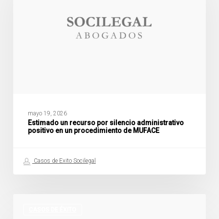
silencio
administrativo
positivo
en
un
procedimiento
de
MUFACE
mayo 19, 2026
Estimado un recurso por silencio administrativo
positivo en un procedimiento de MUFACE
Casos de Exito Socilegal
Caso
de
CASOS DE ÉXITO