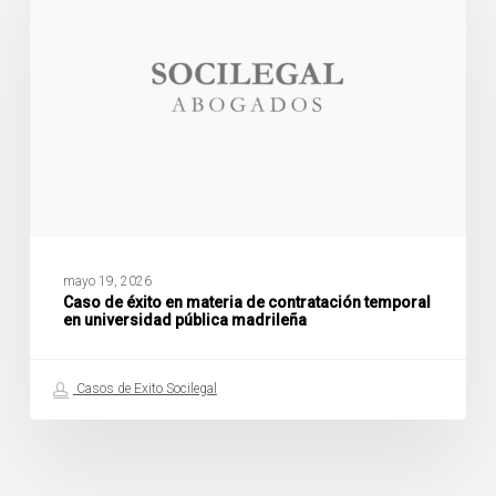
éxito
en
materia
de
contratación
temporal
en
universidad
pública
madrileña
mayo 19, 2026
Caso de éxito en materia de contratación temporal
en universidad pública madrileña
Casos de Exito Socilegal