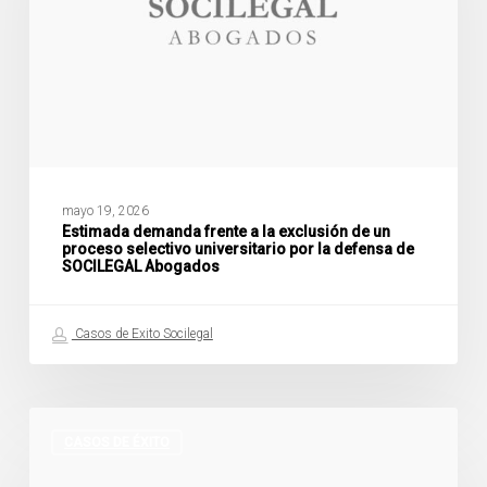
exclusión
de
un
proceso
selectivo
universitario
por
la
defensa
de
mayo 19, 2026
SOCILEGAL
Estimada demanda frente a la exclusión de un
proceso selectivo universitario por la defensa de
Abogados
SOCILEGAL Abogados
Casos de Exito Socilegal
Estimado
un
CASOS DE ÉXITO
recurso
por