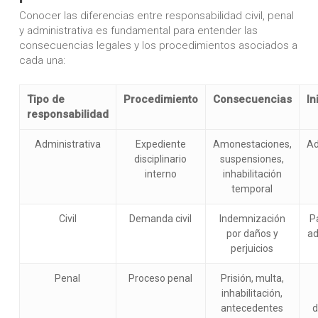
Conocer las diferencias entre responsabilidad civil, penal
y administrativa es fundamental para entender las
consecuencias legales y los procedimientos asociados a
cada una:
Tipo de
Procedimiento
Consecuencias
In
responsabilidad
Administrativa
Expediente
Amonestaciones,
Ad
disciplinario
suspensiones,
interno
inhabilitación
temporal
Civil
Demanda civil
Indemnización
P
por daños y
ad
perjuicios
Penal
Proceso penal
Prisión, multa,
inhabilitación,
antecedentes
d