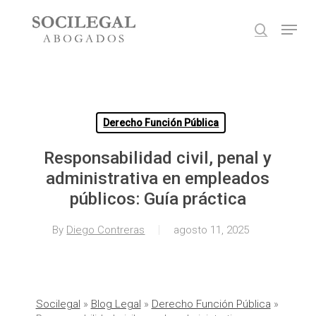
Skip
Menu
to
search
main
Close
content
Menu
Derecho Función Pública
Responsabilidad civil, penal y
administrativa en empleados
públicos: Guía práctica
By
Diego Contreras
agosto 11, 2025
Socilegal
»
Blog Legal
»
Derecho Función Pública
»