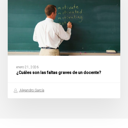
faltas
graves
de
un
docente?
enero 21, 2026
¿Cuáles son las faltas graves de un docente?
Alejandro García