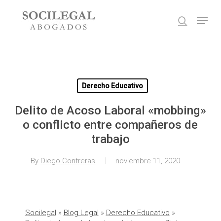
Skip
Menu
to
search
main
Close
content
Menu
Derecho Educativo
Delito de Acoso Laboral «mobbing»
o conflicto entre compañeros de
trabajo
By
Diego Contreras
noviembre 11, 2020
Socilegal
»
Blog Legal
»
Derecho Educativo
»