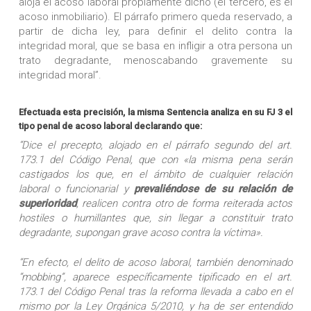
aloja el acoso laboral propiamente dicho (el tercero, es el
acoso inmobiliario). El párrafo primero queda reservado, a
partir de dicha ley, para definir el delito contra la
integridad moral, que se basa en infligir a otra persona un
trato degradante, menoscabando gravemente su
integridad moral”.
Efectuada esta precisión, la misma Sentencia analiza en su FJ 3 el
tipo penal de acoso laboral declarando que:
“Dice el precepto, alojado en el párrafo segundo del art.
173.1 del Código Penal, que con «la misma pena serán
castigados los que, en el ámbito de cualquier relación
laboral o funcionarial y
prevaliéndose de su relación de
superioridad
, realicen contra otro de forma reiterada actos
hostiles o humillantes que, sin llegar a constituir trato
degradante, supongan grave acoso contra la víctima».
“En efecto, el delito de acoso laboral, también denominado
“mobbing”, aparece específicamente tipificado en el art.
173.1 del Código Penal tras la reforma llevada a cabo en el
mismo por la Ley Orgánica 5/2010, y ha de ser entendido