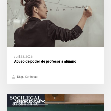
profesor
a
alumno
abril 23, 2026
Abuso de poder de profesor a alumno
Diego Contreras
¿Cuáles
son
DERECHO EDUCATIVO
las